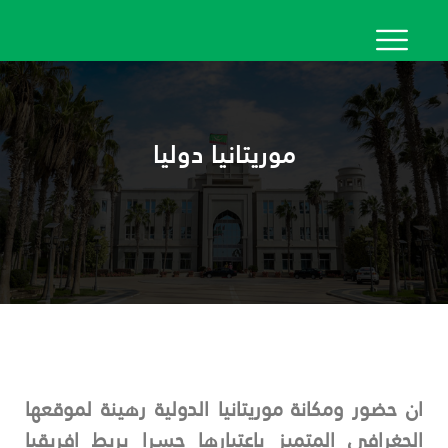
تجاوز
إلى
المحتوى
الرئيسي
موريتانيا دوليا
ان حضور ومكانة موريتانيا الدولية رهينة لموقعها
الجغرافي المتميز باعتبارها جسرا يربط افريقيا