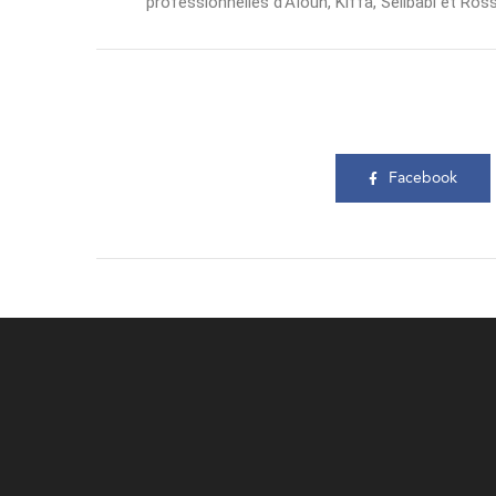
professionnelles d’Aïoun, Kiffa, Sélibabi et Ros
Facebook