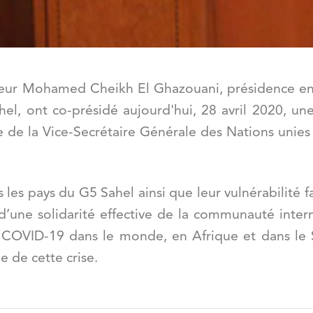
eur
Mohamed Cheikh El Ghazouani, pr
ésidence en
el, ont co-présidé aujourd'hui, 28 avril 2020, un
e de la Vice-Secrétaire Générale des Nations unie
s les pays du G5 Sahel ainsi que leur vulné
rabilit
é f
d
’
une solidarité effective de la communauté inter
COVID-19 dans le monde, en Afrique et dans le S
e de cette crise.