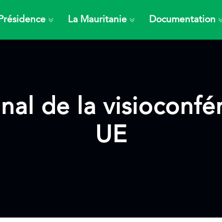
Présidence
La Mauritanie
Documentation
al de la visioconfé
UE