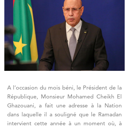
A l
’
occasion du mois béni, le Président de la
République, Monsieur Mohamed Cheikh El
Ghazouani, a fait une adresse à la Nation
dans laquelle il a souligné que le Ramadan
intervient cette année à un moment o
ù
, à